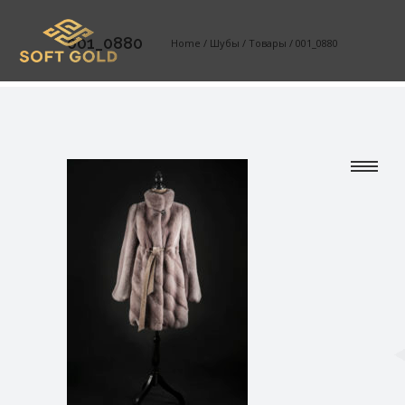
001_0880
Home
/
Шубы
/
Товары
/
001_0880