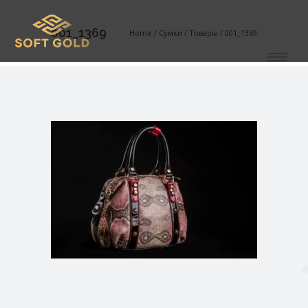
001_1369
Home
/
Сумки
/
Товары
/
001_1369