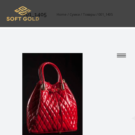
001_1405
Home
/
Сумки
/
Товары
/
001_1405