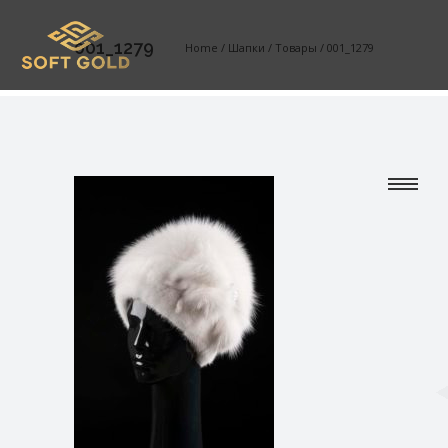
001_1279
Home
/
Шапки
/
Товары
/
001_1279