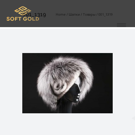
001_1319
Home
/
Шапки
/
Товары
/
001_1319