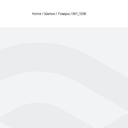
Home
/
Шапки
/
Товары
/
001_1338