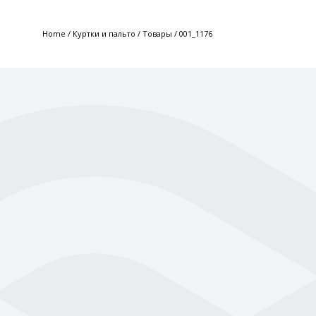
Home
/
Куртки и пальто
/
Товары
/
001_1176