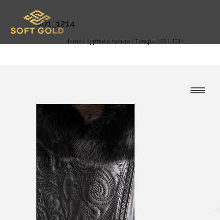
001_1214
Home
/
Куртки и пальто
/
Товары
/
001_1214