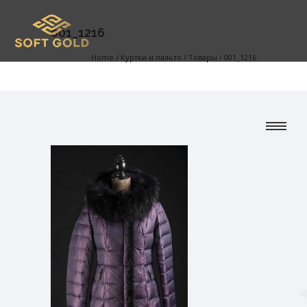
001_1216
Home
/
Куртки и пальто
/
Товары
/
001_1216