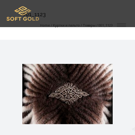
001_1123
Home
/
Куртки и пальто
/
Товары
/
001_1123