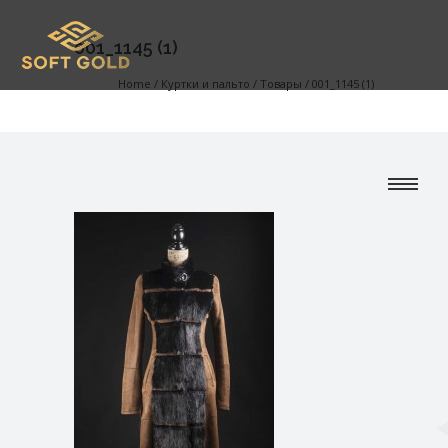
001_1145 (1)
Home
/
Куртки и пальто
/
Товары
/
001_1145 (1)