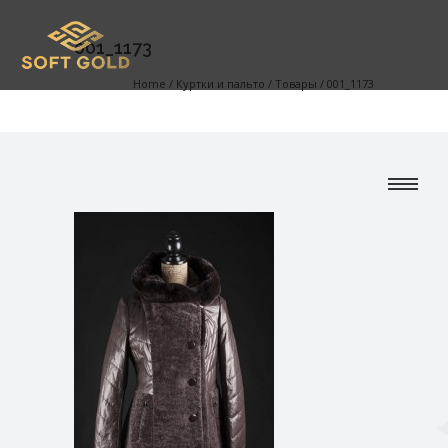
001_1173
Home
/
Куртки и пальто
/
Товары
/
001_1173