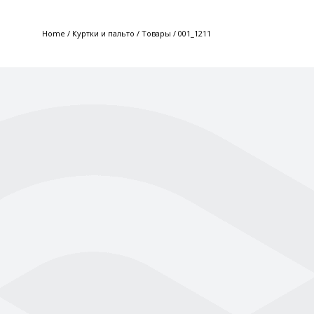
Home
/
Куртки и пальто
/
Товары
/
001_1211