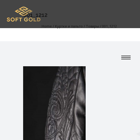
001_1212
Home
/
Куртки и пальто
/
Товары
/
001_1212