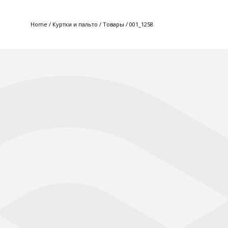
Home
/
Куртки и пальто
/
Товары
/
001_1258