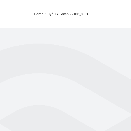
Home
/
Шубы
/
Товары
/
001_0953