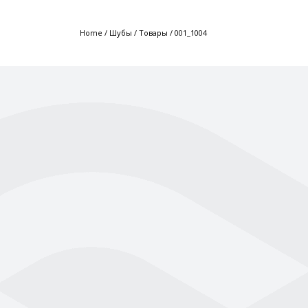
Home
/
Шубы
/
Товары
/
001_1004