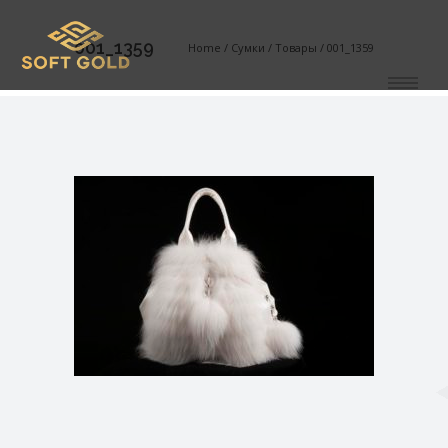
001_1359
Home
/
Сумки
/
Товары
/
001_1359