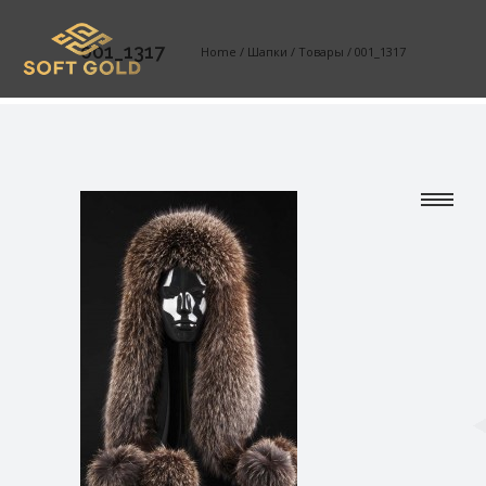
001_1317
Home
/
Шапки
/
Товары
/
001_1317