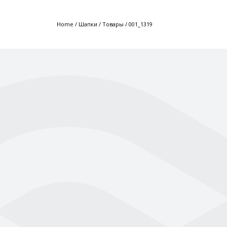
Home
/
Шапки
/
Товары
/
001_1319