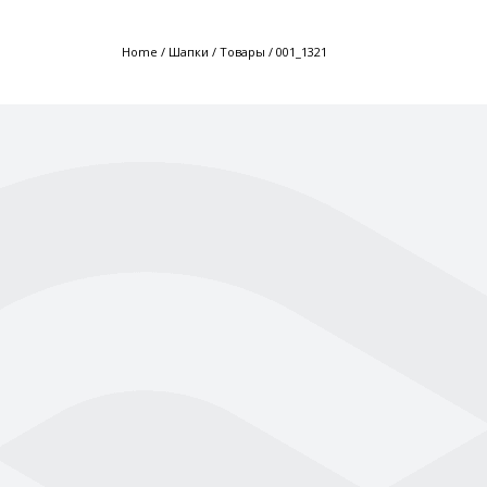
Home
/
Шапки
/
Товары
/
001_1321