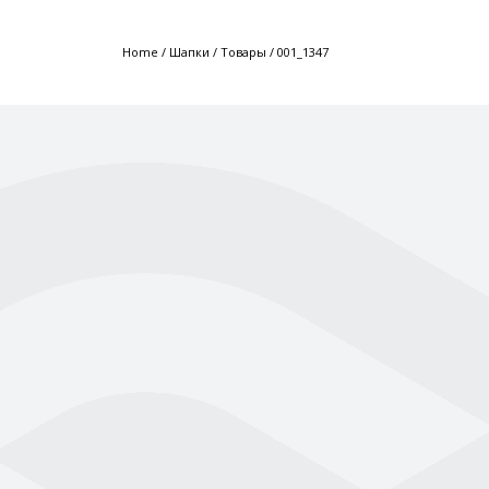
Home
/
Шапки
/
Товары
/
001_1347