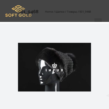
001_9468
Home
/
Шапки
/
Товары
/
001_9468