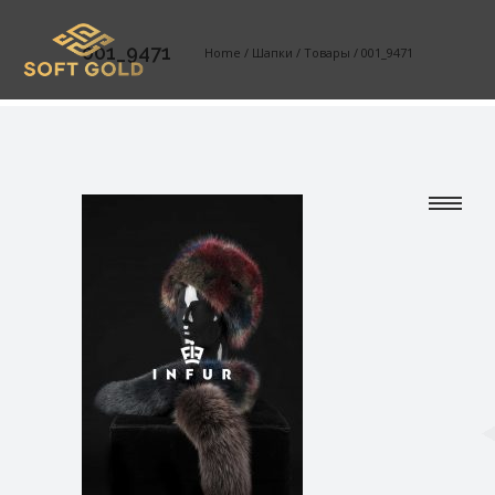
001_9471
Home
/
Шапки
/
Товары
/
001_9471