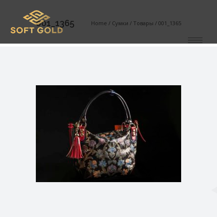
001_1365
Home
/
Сумки
/
Товары
/
001_1365