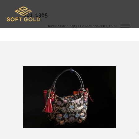
001_1365
Home
/
Hand bags
/
Collections
/
001_1365