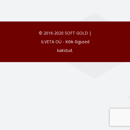
© 2016-2020 SOFT GOLD |
ILVETA OÜ - Kõik õigused
kaitstud.