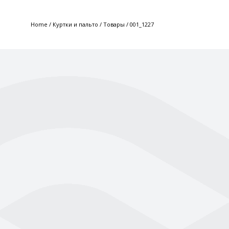
Home
/
Куртки и пальто
/
Товары
/
001_1227