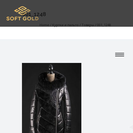
001_1248
Home
/
Куртки и пальто
/
Товары
/
001_1248