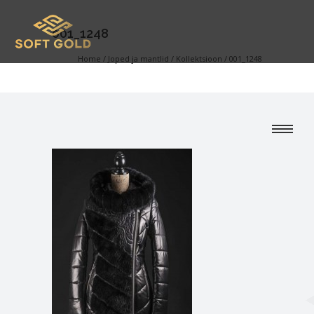
001_1248
Home
/
Joped ja mantlid
/
Kollektsioon
/
001_1248