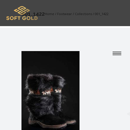
001_1422
Home
/
Footwear
/
Collections
/
001_1422