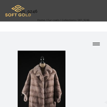
001_9246
Home
/
Fur coats
/
Collections
/
001_9246