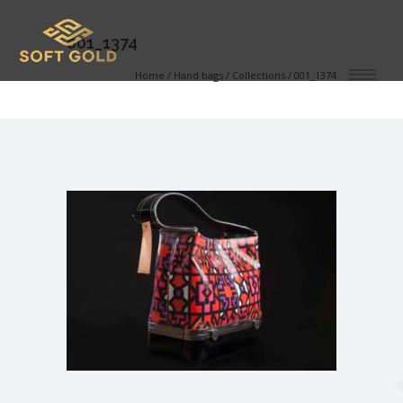
001_1374
Home
/
Hand bags
/
Collections
/
001_1374