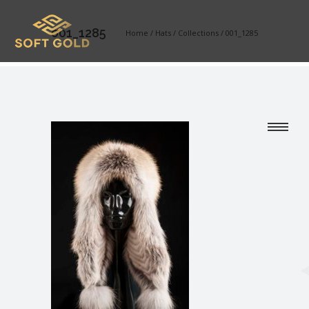
001_1285
Home
/
Hats
/
Collections
/
001_1285