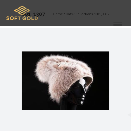
001_1307
Home
/
Hats
/
Collections
/
001_1307