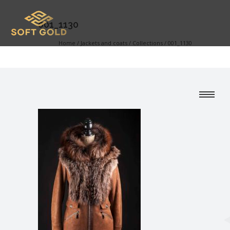
001_1130
Home
/
Jackets and coats
/
Collections
/
001_1130