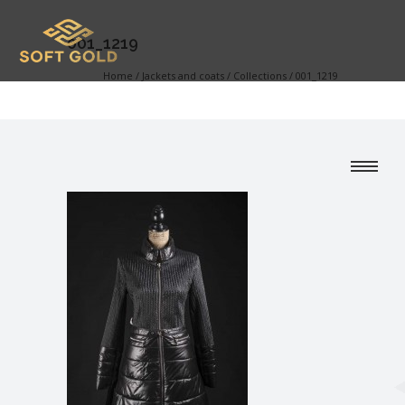
001_1219
Home
/
Jackets and coats
/
Collections
/
001_1219