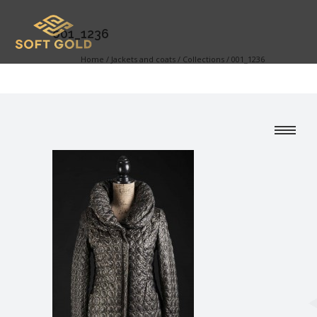
001_1236
Home
/
Jackets and coats
/
Collections
/
001_1236