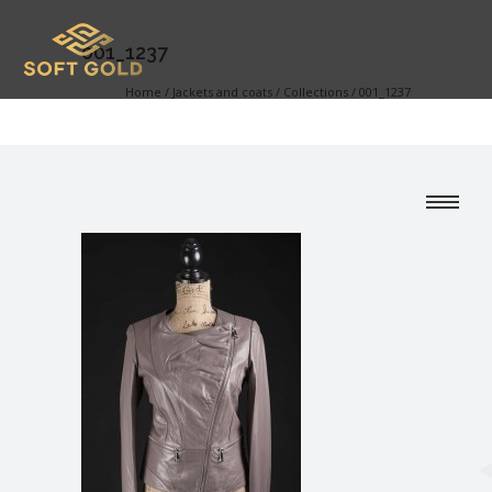
001_1237
Home
/
Jackets and coats
/
Collections
/
001_1237