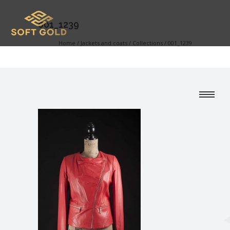
001_1239
Home
/
Jackets and coats
/
Collections
/
001_1239