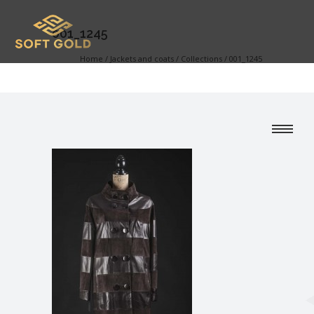
001_1245
Home
/
Jackets and coats
/
Collections
/
001_1245