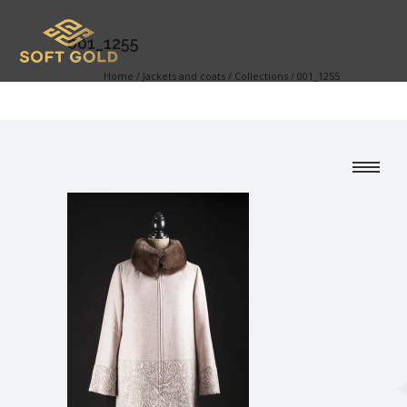
001_1255
Home
/
Jackets and coats
/
Collections
/
001_1255