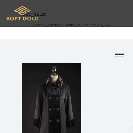
001_1441
Home
/
Jackets and coats
/
Collections
/
001_1441