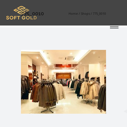
775_0010
Home
/
Shops
/
775_0010