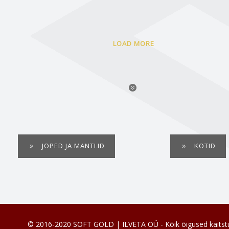
LOAD MORE
JOPED JA MANTLID
KOTID
© 2016-2020 SOFT GOLD | ILVETA OÜ - Kõik õigused kaitst