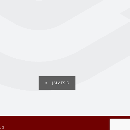
JALATSID
ud.