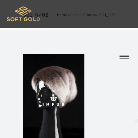
001_9462
Home
/
Шапки
/
Товары
/
001_9462