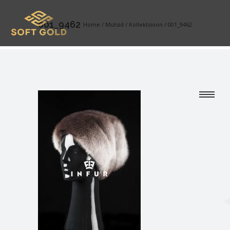
001_9462
Home
/
Mütsid
/
Kollektsioon
/
001_9462