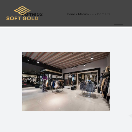
home02
Home
/
Магазины
/
home02