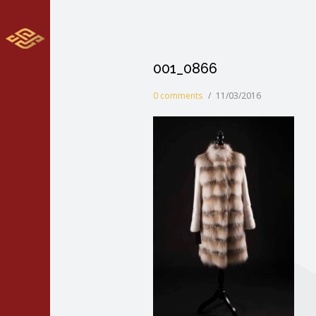
001_0866
0 comments
/
11/03/2016