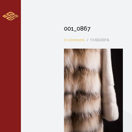
001_0867
0 comments
/
11/03/2016