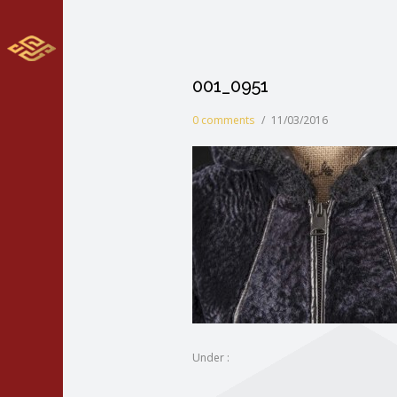
001_0951
0 comments
/
11/03/2016
Under :